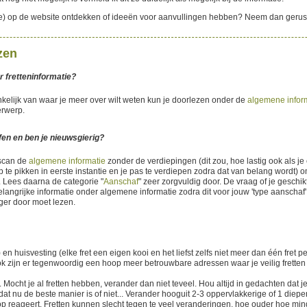
(je) op de website ontdekken of ideeën voor aanvullingen hebben? Neem dan gerus
zen
r fretteninformatie?
nkelijk van waar je meer over wilt weten kun je doorlezen onder de
algemene infor
erwerp.
fen en ben je nieuwsgierig?
 scan de
algemene informatie
zonder de verdiepingen (dit zou, hoe lastig ook als je 
op te pikken in eerste instantie en je pas te verdiepen zodra dat van belang wordt) 
n. Lees daarna de categorie "
Aanschaf
" zeer zorgvuldig door. De vraag of je geschik
ngrijke informatie onder algemene informatie zodra dit voor jouw 'type aanschaf' i
ger door moet lezen.
en huisvesting (elke fret een eigen kooi en het liefst zelfs niet meer dan één fret
 zijn er tegenwoordig een hoop meer betrouwbare adressen waar je veilig fretten
Mocht je al fretten hebben, verander dan niet teveel. Hou altijd in gedachten dat je
t nu de beste manier is of niet... Verander hooguit 2-3 oppervlakkerige of 1 diepere
rop reageert. Fretten kunnen slecht tegen te veel veranderingen, hoe ouder hoe min