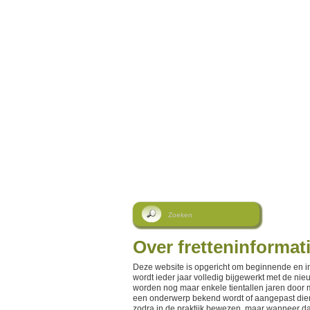
Over fretteninformati
Deze website is opgericht om beginnende en int
wordt ieder jaar volledig bijgewerkt met de ni
worden nog maar enkele tientallen jaren door 
een onderwerp bekend wordt of aangepast dient t
zodra in de praktijk bewezen, maar wanneer dat n