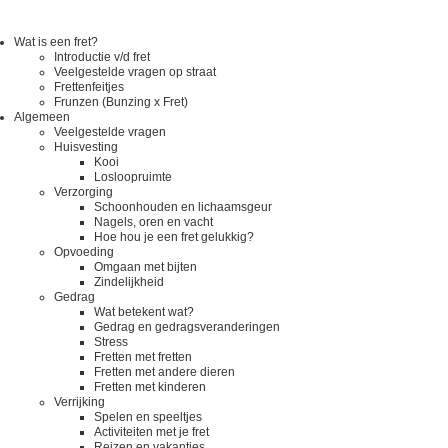
Wat is een fret?
Introductie v/d fret
Veelgestelde vragen op straat
Frettenfeitjes
Frunzen (Bunzing x Fret)
Algemeen
Veelgestelde vragen
Huisvesting
Kooi
Losloopruimte
Verzorging
Schoonhouden en lichaamsgeur
Nagels, oren en vacht
Hoe hou je een fret gelukkig?
Opvoeding
Omgaan met bijten
Zindelijkheid
Gedrag
Wat betekent wat?
Gedrag en gedragsveranderingen
Stress
Fretten met fretten
Fretten met andere dieren
Fretten met kinderen
Verrijking
Spelen en speeltjes
Activiteiten met je fret
Reizen en vakanties