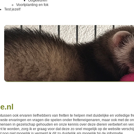
Oogkleuren
Voortplanting en fok
Test jezelf
e.nl
ussen ook ervaren liefhebbers van fretten te helpen met duidelijke en volledige fr
euwste ervaringen en vragen die spelen onder fretteneigenaren, maar ook met de ont
mensen in gezelschap gehouden en onze kennis over deze dieren verbetert en veran
e worden, zorg ik er graag voor dat deze zo snel mogelijk op de website verschijnt.
og niet mogelijk is vermeld ik dit zo duidelijk als mogelijk bij de informatie.