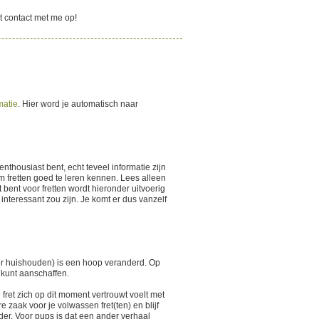
t contact met me op!
matie
. Hier word je automatisch naar
enthousiast bent, echt teveel informatie zijn
om fretten goed te leren kennen. Lees alleen
t bent voor fretten wordt hieronder uitvoerig
nteressant zou zijn. Je komt er dus vanzelf
 per huishouden) is een hoop veranderd. Op
 kunt aanschaffen.
 fret zich op dit moment vertrouwt voelt met
 zaak voor je volwassen fret(ten) en blijf
der. Voor pups is dat een ander verhaal