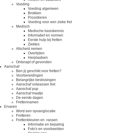
Voeding
Voeding algemeen
Brokken
Prooidieren
Voeding voor een zieke fret
Medisch
Medische basiskennis
Informatief en normen
Eerste hulp bij fretten
Ziektes
Afscheid nemen
Overlijden
Herplaatsen
Ontsnapt of gevonden
Aanschaf
Ben jij geschikt voor fretten?
Voorbereidingen
Belangrijke beslissingen
Aanschaf volwassen fret
Aanschaf pup
Aanschaf maatje
De eerste dagen
Frettennamen
Ervaren
Word een opvanglocatie
Fretteren
Frettenkleuren en -rassen
Informatie en bepaling
Foto's en voorbeelden