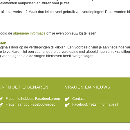
iselementen aanpassen en sturen voor je fret.
 of deze website? Maak dan lekker veel gebruik van verdiepingen! Deze worden hi
nodig de
algemene informatie
om je even opnieuw bij te lezen.
eten
pagina's door op de verdiepingen te klikken. Een voorbeeld vind je aan het einde v
e verklaren, tot een zeer uitgebreide verdieping met afbeeldingen en extra uitleg 
ing voor diegene die de vragen hierboven heeft overgeslagen:
ONTMOET EIGENAREN
VRAGEN EN NIEUWS
Frettenliefhebbers Facebookgroep
Contact
Fretten aanbod Facebookgroep
Facebook fretteninformatie.nl