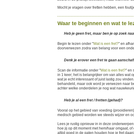
Mocht je vragen over fretten hebben, een fout
Waar te beginnen en wat te le
Heb je geen fret, maar ben je op zoek naa
Begin te lezen onder "
Wat is een fret?
" en afha
doorverwezen zodra van belang voor een ond
Denk je erover een fret te gaan aanschaf
Scan de informatie onder "
Wat is een fret?
" en
in 1 keer; het is belangrijker om van alles wat 
wat je echt interessant of juist lastig zou vinde
behandeld, maar ook word je verwezen naar bela
achter welke onderdelen je nog wat nauwkeuri
Heb je al een fret / fretten (gehad)?
Vooral op het gebied van voeding (prooidieren) 
medisch gebied worden we steeds wijzer en ook
Lees je rustig opnieuw in in deze onderwerpen. 
hoe jij op dit moment met hem/haar omgaat, of da
altijd goed in de gaten houden hoe je fret daa